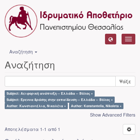
Toggl
navig
Αναζήτηση
Αναζήτηση
Ψάξε
Subject: Αειφορική ανάπτυξη -- Ελλάδα -- Βόλος ×
Subject: Έρευνα δράσης στην εκπαίδευση -- Ελλάδα -- Βόλος ×
Author: Κωνσταντέλια, Νικολέτα ×
Author: Konstantelia, Nikoleta ×
Show Advanced Filters
Αποτελέσματα 1-1 από 1