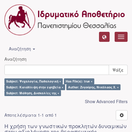
Toggl
navig
Αναζήτηση
Αναζήτηση
Ψάξε
Subject: Ψυχολογία, Παθολογική ×
Has File(s): true ×
Subject: Κατάθλιψη στην εφηβεία ×
Author: Ζυγούρης, Νικόλαος Χ. ×
Subject: Μάθηση, Δυσκολίες της ×
Show Advanced Filters
Αποτελέσματα 1-1 από 1
Η χρήση των γνωστικών προκλητών δυναμικών
στην αξιολόγηση της θεραπευτικής