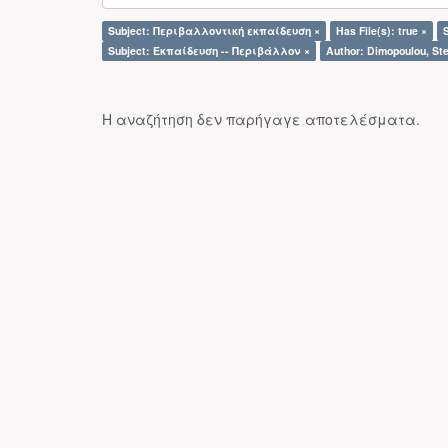
Subject: Περιβαλλοντική εκπαίδευση ×
Has File(s): true ×
Subject: Εκπαίδευση -- Περιβάλλον ×
Author: Dimopoulou, Ste
Η αναζήτηση δεν παρήγαγε αποτελέσματα.