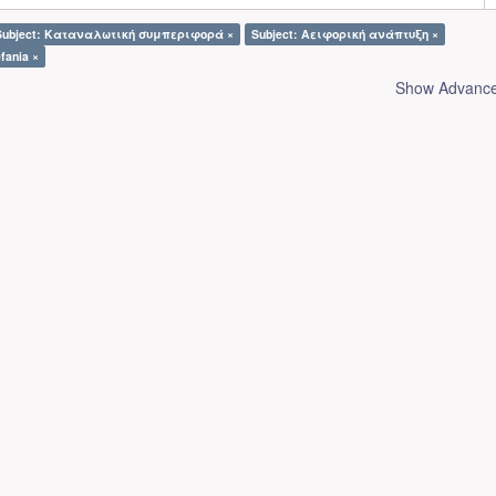
Subject: Καταναλωτική συμπεριφορά ×
Subject: Αειφορική ανάπτυξη ×
fania ×
Show Advanced