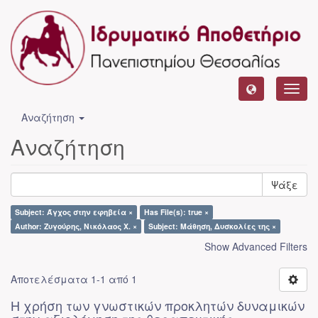
Toggl
navig
Αναζήτηση
Αναζήτηση
Ψάξε
Subject: Άγχος στην εφηβεία ×
Has File(s): true ×
Author: Ζυγούρης, Νικόλαος Χ. ×
Subject: Μάθηση, Δυσκολίες της ×
Show Advanced Filters
Αποτελέσματα 1-1 από 1
Η χρήση των γνωστικών προκλητών δυναμικών