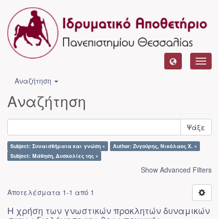
Toggl
navig
Αναζήτηση
Αναζήτηση
Ψάξε
Subject: Συναισθήματα και γνώση ×
Author: Ζυγούρης, Νικόλαος Χ. ×
Subject: Μάθηση, Δυσκολίες της ×
Show Advanced Filters
Αποτελέσματα 1-1 από 1
Η χρήση των γνωστικών προκλητών δυναμικών