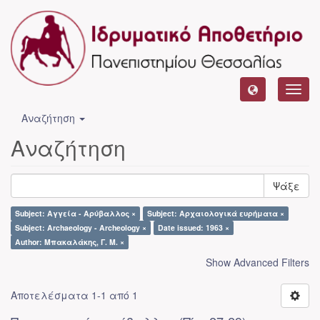
Toggl
navig
Αναζήτηση
Αναζήτηση
Ψάξε
Subject: Αγγεία - Αρύβαλλος ×
Subject: Αρχαιολογικά ευρήματα ×
Subject: Archaeology - Archeology ×
Date issued: 1963 ×
Author: Μπακαλάκης, Γ. Μ. ×
Show Advanced Filters
Αποτελέσματα 1-1 από 1