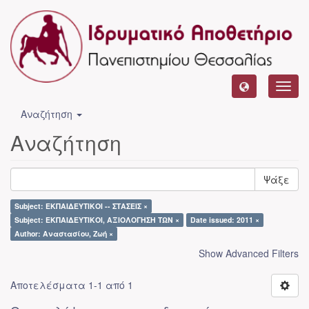
Toggl
navig
Αναζήτηση
Αναζήτηση
Ψάξε
Subject: ΕΚΠΑΙΔΕΥΤΙΚΟΙ -- ΣΤΑΣΕΙΣ ×
Subject: ΕΚΠΑΙΔΕΥΤΙΚΟΙ, ΑΞΙΟΛΟΓΗΣΗ ΤΩΝ ×
Date issued: 2011 ×
Author: Αναστασίου, Ζωή ×
Show Advanced Filters
Αποτελέσματα 1-1 από 1