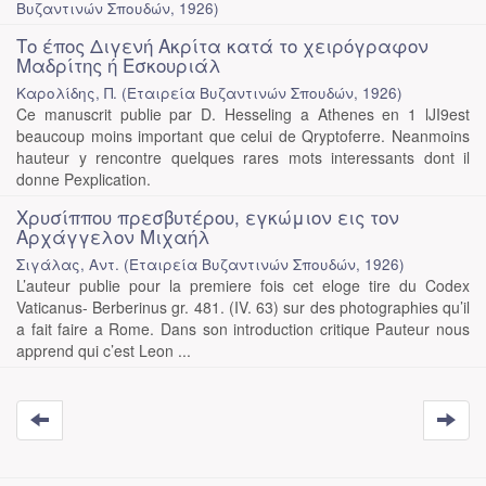
Βυζαντινών Σπουδών
,
1926
)
Το έπος Διγενή Ακρίτα κατά το χειρόγραφον
Μαδρίτης ή Εσκουριάλ
Καρολίδης, Π.
(
Εταιρεία Βυζαντινών Σπουδών
,
1926
)
Ce manuscrit publie par D. Hesseling a Athenes en 1 lJI9est
beaucoup moins important que celui de Qryptoferre. Neanmoins
hauteur y rencontre quelques rares mots interessants dont il
donne Pexplication.
Χρυσίππου πρεσβυτέρου, εγκώμιον εις τον
Αρχάγγελον Μιχαήλ
Σιγάλας, Αντ.
(
Εταιρεία Βυζαντινών Σπουδών
,
1926
)
L’auteur publie pour la premiere fois cet eloge tire du Codex
Vaticanus- Berberinus gr. 481. (IV. 63) sur des photographies qu’il
a fait faire a Rome. Dans son introduction critique Pauteur nous
apprend qui c’est Leon ...