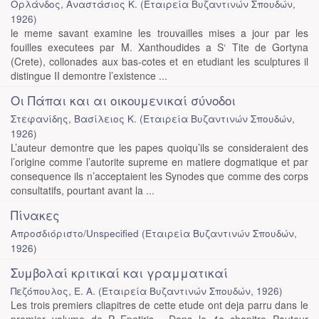
Ορλάνδος, Αναστάσιος Κ.
(
Εταιρεία Βυζαντινών Σπουδών
,
1926
)
le meme savant examine les trouvailles mises a jour par les
fouilles executees par M. Xanthoudides a S‘ Tite de Gortyna
(Crete), collonades aux bas-cotes et en etudiant les sculptures il
distingue II demontre l’existence ...
Οι Πάπαι και αι οικουμενικαί σύνοδοι
Στεφανίδης, Βασίλειος Κ.
(
Εταιρεία Βυζαντινών Σπουδών
,
1926
)
L’auteur demontre que les papes quoiqu’ils se consideraient des
l’origine comme l’autorite supreme en matiere dogmatique et par
consequence ils n’acceptaient les Synodes que comme des corps
consultatifs, pourtant avant la ...
Πίνακες
Απροσδιόριστο/Unspecified
(
Εταιρεία Βυζαντινών Σπουδών
,
1926
)
Συμβολαί κριτικαί και γραμματικαί
Πεζόπουλος, Ε. Α.
(
Εταιρεία Βυζαντινών Σπουδών
,
1926
)
Les trois premiers cliapitres de cette etude ont deja parru dans le