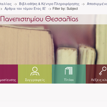
σσαλίας
Βιβλιοθήκη & Κέντρο Πληροφόρησης
Αποσυρμένα
Άρθρα του τόμου Έτος ΙΕ'
Filter by: Subject
μοσίευσης
Συγγραφείς
Τίτλοι
Λέξεις κλ