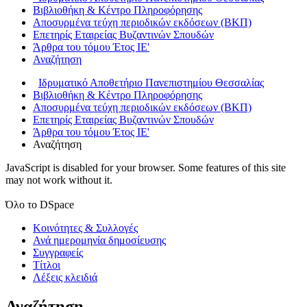
Βιβλιοθήκη & Κέντρο Πληροφόρησης
Αποσυρμένα τεύχη περιοδικών εκδόσεων (ΒΚΠ)
Επετηρίς Εταιρείας Βυζαντινών Σπουδών
Άρθρα του τόμου Έτος ΙΕ'
Αναζήτηση
Ιδρυματικό Αποθετήριο Πανεπιστημίου Θεσσαλίας
Βιβλιοθήκη & Κέντρο Πληροφόρησης
Αποσυρμένα τεύχη περιοδικών εκδόσεων (ΒΚΠ)
Επετηρίς Εταιρείας Βυζαντινών Σπουδών
Άρθρα του τόμου Έτος ΙΕ'
Αναζήτηση
JavaScript is disabled for your browser. Some features of this site
may not work without it.
Όλο το DSpace
Κοινότητες & Συλλογές
Ανά ημερομηνία δημοσίευσης
Συγγραφείς
Τίτλοι
Λέξεις κλειδιά
Αναζήτηση