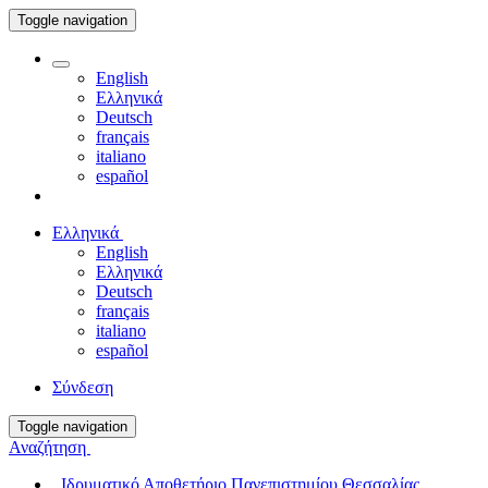
Toggle navigation
English
Ελληνικά
Deutsch
français
italiano
español
Ελληνικά
English
Ελληνικά
Deutsch
français
italiano
español
Σύνδεση
Toggle navigation
Αναζήτηση
Ιδρυματικό Αποθετήριο Πανεπιστημίου Θεσσαλίας