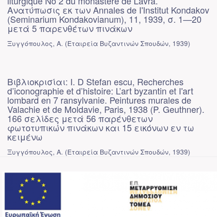
liturgique No 2 du monastere de Lavra.
Ανατύπωσις εκ των Annales de I'Institut Kondakov
(Seminarium Kondakovianum), 11, 1939, σ. 1—20
μετά 5 παρενθέτων πινάκων
Ξυγγόπουλος, Α.
(
Εταιρεία Βυζαντινών Σπουδών
,
1939
)
Βιβλιοκρισίαι: I. D Stefan escu, Recherches
d’iconographie et d’histoire: L’art byzantin et I'art
lombard en 7 ransylvanie. Peintures murales de
Valachie et de Moldavie, Paris, 1938 (P. Geuthner).
166 σελίδες μετά 56 παρένθετων
φωτοτυπικών πινάκων και 15 εικόνων εν τω
κειμένω
Ξυγγόπουλος, Α.
(
Εταιρεία Βυζαντινών Σπουδών
,
1939
)