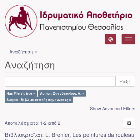
Toggl
navig
Αναζήτηση
Αναζήτηση
Ψάξε
Has File(s): true ×
Author: Ξυγγόπουλος, Α. ×
Subject: Βιβλιοκριτικές σημειώσεις ×
Show Advanced Filters
Αποτελέσματα 1-2 από 2
Βιβλιοκρισίαι: L. Brehier, Les peintures da rouleau