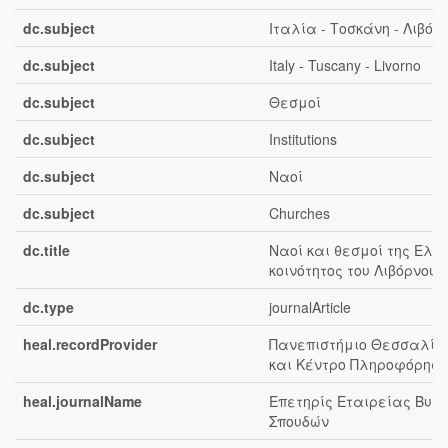
dc.subject
Ιταλία - Τοσκάνη - Λιβόρ
dc.subject
Italy - Tuscany - Livorno
dc.subject
Θεσμοί
dc.subject
Institutions
dc.subject
Ναοί
dc.subject
Churches
dc.title
Ναοί και θεσμοί της Ελλ
κοινότητος του Λιβόρνου
dc.type
journalArticle
heal.recordProvider
Πανεπιστήμιο Θεσσαλίας
και Κέντρο Πληροφόρηση
heal.journalName
Επετηρίς Εταιρείας Βυζ
Σπουδών