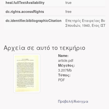
heal.fullTextAvailability
true
dc.rights.accessRights
free
dc.identifier.bibliographicCitation
Επετηρίς Εταιρείας Βυζ
Σπουδών, 1940, Έτος ΙΣΤ’, 
Αρχεία σε αυτό το τεκμήριο
Name:
article.pdf
Μέγεθος:
3.207Mb
Τύπος:
PDF
Προβολή/
Άνοιγμα