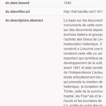
dc.date.issued
1940
dc.identifier.uri
http://hdl.handle.net/11615
dc.description.abstract
L’a base sur les documents e
monuments de cette commun
sur des documents deposes
archives italiens et grecques
I’activite des Grecs de Livou
restauration hellenique. Ceu
construit a Livourne une bell
rendirent cette ville un centr
important qui contribua ser
developpement de la cultur
avant 1821 et aida considera
de l’independance L’auteur t
etude articulierement les suj
qui preceda la creation de
hellenique, la fondation de l’
Trinite, celle de la communa
hopital, les Fran^ais et la 
l’ecole et les boursiers de 
L’a. publie en outre des insc