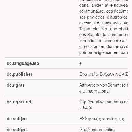
dans l’ancien et le nouveau 
communaute, des document
ses privileges, d’autres con
elections des ses arclionte
italien relatifs a l’approbatio
des Statute de la communaut
fondation du cimetiere ainsi
d’enterrement des grecs or
pompe religieuse pen dant le
dc.language.iso
el
dc.publisher
Εταιρεία Βυζαντινών Σπ
dc.rights
Attribution-NonCommercial-
4.0 International
dc.rights.uri
http://creativecommons.org/
nd/4.0/
dc.subject
Ελληνικές κοινότητες
dc.subject
Greek communities