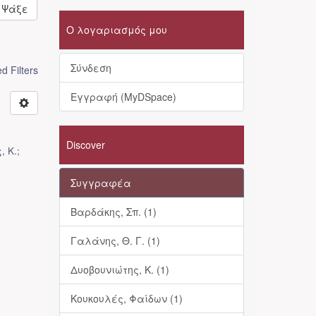
Ψάξε
Ο λογαριασμός μου
Σύνδεση
 Filters
Εγγραφή (MyDSpace)
Discover
, Κ.;
Συγγραφέα
Βαρδάκης, Σπ. (1)
Γαλάνης, Θ. Γ. (1)
Δυοβουνιώτης, Κ. (1)
Κουκουλές, Φαίδων (1)