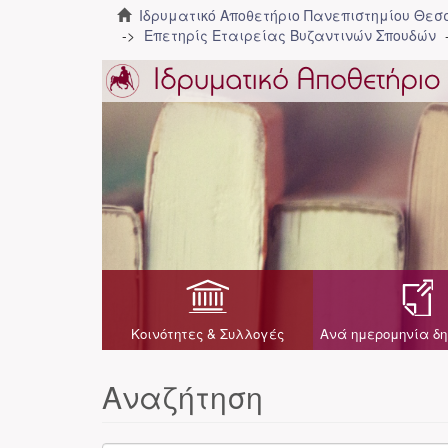
Ιδρυματικό Αποθετήριο Πανεπιστημίου Θε
Επετηρίς Εταιρείας Βυζαντινών Σπουδών
Κοινότητες & Συλλογές
Ανά ημερομηνία δη
Αναζήτηση