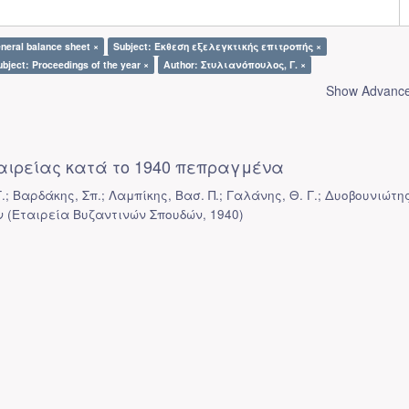
neral balance sheet ×
Subject: Έκθεση εξελεγκτικής επιτροπής ×
ubject: Proceedings of the year ×
Author: Στυλιανόπουλος, Γ. ×
Show Advanced
ταιρείας κατά το 1940 πεπραγμένα
; Βαρδάκης, Σπ.; Λαμπίκης, Βασ. Π.; Γαλάνης, Θ. Γ.; Δυοβουνιώτης
ν
(
Εταιρεία Βυζαντινών Σπουδών
,
1940
)