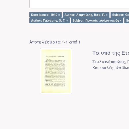
Date issued: 1940 ×
Author: Λαμπίκης, Βασ. Π. ×
Subject: Ge
Author: Γαλάνης, Θ. Γ. ×
Subject: Γενικός ισολογισμός ×
S
Αποτελέσματα 1-1 από 1
Τα υπό της Ε
Στυλιανόπουλος, Γ.
Κουκουλές, Φαίδω