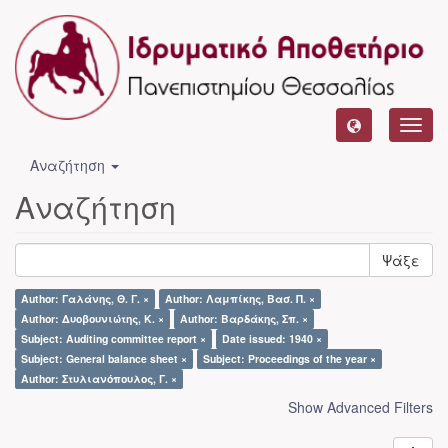
Toggl
navig
Αναζήτηση
Αναζήτηση
Ψάξε
Author: Γαλάνης, Θ. Γ. ×
Author: Λαμπίκης, Βασ. Π. ×
Author: Δυοβουνιώτης, Κ. ×
Author: Βαρδάκης, Σπ. ×
Subject: Auditing committee report ×
Date issued: 1940 ×
Subject: General balance sheet ×
Subject: Proceedings of the year ×
Author: Στυλιανόπουλος, Γ. ×
Show Advanced Filters