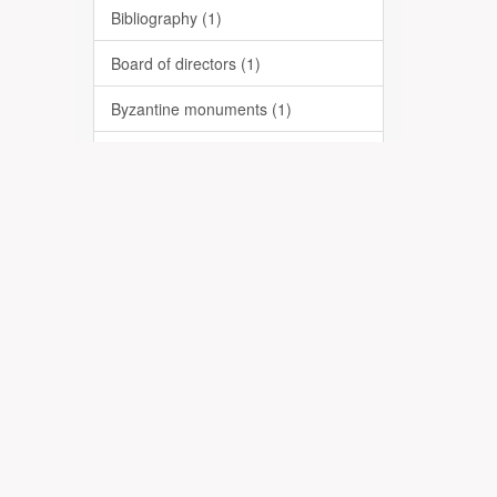
Bibliography (1)
Board of directors (1)
Byzantine monuments (1)
Donors (1)
Founders (1)
French language (1)
Honorary members (1)
News (1)
... View More
Date Issued
1940 (4)