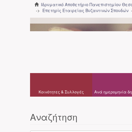
Ιδρυματικό Αποθετήριο Πανεπιστημίου Θε
Επετηρίς Εταιρείας Βυζαντινών Σπουδών
Κοινότητες & Συλλογές
Ανά ημερομηνία δη
Αναζήτηση