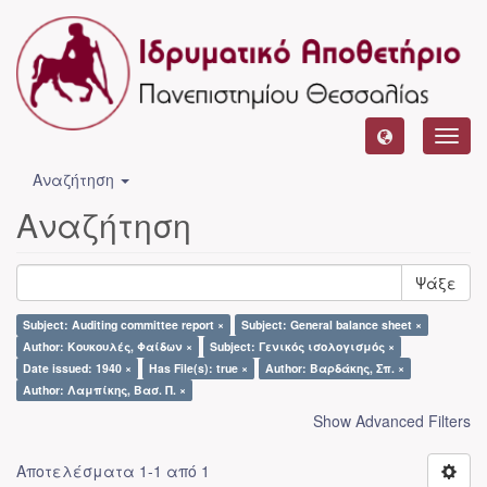
Toggl
navig
Αναζήτηση
Αναζήτηση
Ψάξε
Subject: Auditing committee report ×
Subject: General balance sheet ×
Author: Κουκουλές, Φαίδων ×
Subject: Γενικός ισολογισμός ×
Date issued: 1940 ×
Has File(s): true ×
Author: Βαρδάκης, Σπ. ×
Author: Λαμπίκης, Βασ. Π. ×
Show Advanced Filters
Αποτελέσματα 1-1 από 1