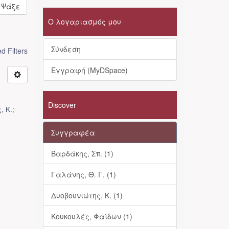
Ψάξε
Ο λογαριασμός μου
Σύνδεση
 Filters
Εγγραφή (MyDSpace)
Discover
, Κ.;
Συγγραφέα
Βαρδάκης, Σπ. (1)
Γαλάνης, Θ. Γ. (1)
Δυοβουνιώτης, Κ. (1)
Κουκουλές, Φαίδων (1)