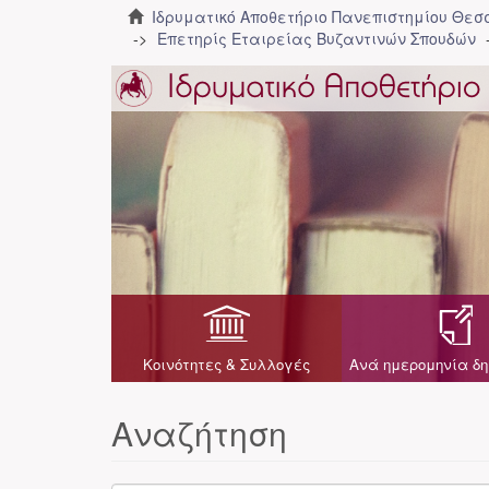
Ιδρυματικό Αποθετήριο Πανεπιστημίου Θε
Επετηρίς Εταιρείας Βυζαντινών Σπουδών
Κοινότητες & Συλλογές
Ανά ημερομηνία δη
Αναζήτηση