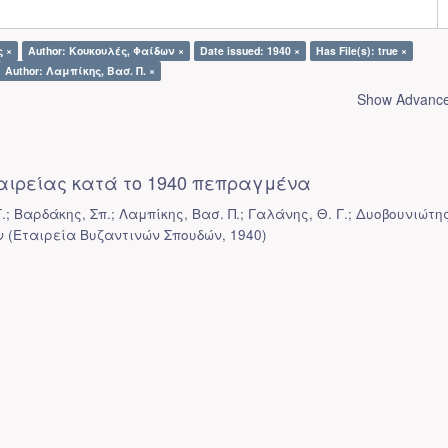
ς ×
Author: Κουκουλές, Φαίδων ×
Date issued: 1940 ×
Has File(s): true ×
Author: Λαμπίκης, Βασ. Π. ×
Show Advanced
ταιρείας κατά το 1940 πεπραγμένα
; Βαρδάκης, Σπ.; Λαμπίκης, Βασ. Π.; Γαλάνης, Θ. Γ.; Δυοβουνιώτης
ν
(
Εταιρεία Βυζαντινών Σπουδών
,
1940
)