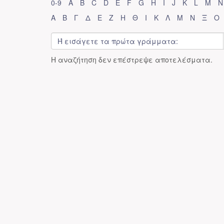
0-9
A
B
C
D
E
F
G
H
I
J
K
L
M
N
Α
Β
Γ
Δ
Ε
Ζ
Η
Θ
Ι
Κ
Λ
Μ
Ν
Ξ
Ο
Η αναζήτηση δεν επέστρεψε αποτελέσματα.