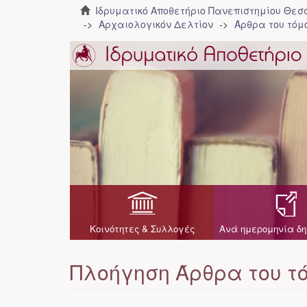
Ιδρυματικό Αποθετήριο Πανεπιστημίου Θε
Αρχαιολογικόν Δελτίον
Άρθρα του τόμο
Κοινότητες & Συλλογές
Ανά ημερομηνία δη
Πλοήγηση Άρθρα του τό