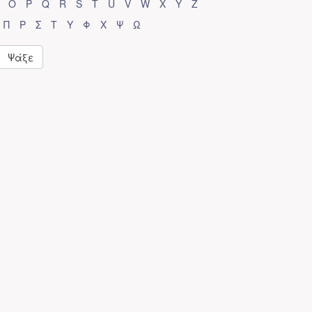
O
P
Q
R
S
T
U
V
W
X
Y
Z
Π
Ρ
Σ
Τ
Υ
Φ
Χ
Ψ
Ω
Ψάξε