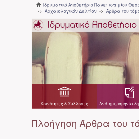
Ιδρυματικό Αποθετήριο Πανεπιστημίου Θε
Αρχαιολογικόν Δελτίον
Άρθρα του τόμο
Κοινότητες & Συλλογές
Ανά ημερομηνία δη
Πλοήγηση Άρθρα του τό