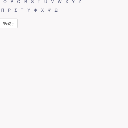
O
P
Q
R
S
T
U
V
W
X
Y
Z
Π
Ρ
Σ
Τ
Υ
Φ
Χ
Ψ
Ω
Ψάξε