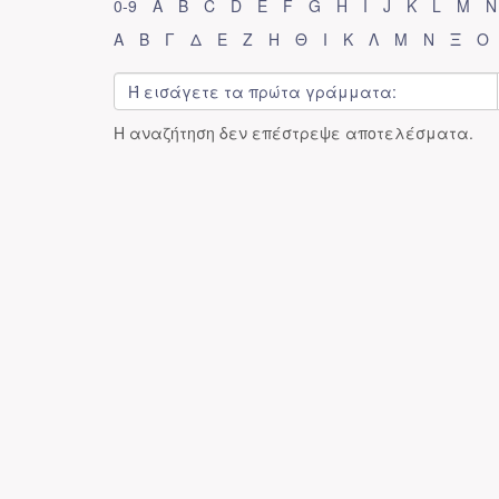
0-9
A
B
C
D
E
F
G
H
I
J
K
L
M
N
Α
Β
Γ
Δ
Ε
Ζ
Η
Θ
Ι
Κ
Λ
Μ
Ν
Ξ
Ο
Η αναζήτηση δεν επέστρεψε αποτελέσματα.