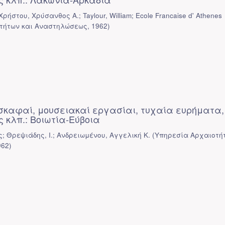
Χρήστου, Χρύσανθος Α.; Taylour, William; Ecole Francaise d' Athenes
τήτων και Αναστηλώσεως
,
1962
)
σκαφαί, μουσειακαί εργασίαι, τυχαία ευρήματα,
 κλπ.: Βοιωτία-Εύβοια
; Θρεψιάδης, Ι.; Ανδρειωμένου, Αγγελική Κ.
(
Υπηρεσία Αρχαιοτή
962
)