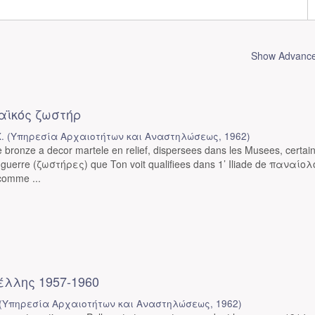
Show Advanced
αϊκός ζωστήρ
.
(
Υπηρεσία Αρχαιοτήτων και Αναστηλώσεως
,
1962
)
 bronze a decor martele en relief, dispersees dans les Musees, certai
 guerre (ζωστήρες) que Ton voit qualifiees dans 1’ Iliade de παναίολο
comme ...
λλης 1957-1960
(
Υπηρεσία Αρχαιοτήτων και Αναστηλώσεως
,
1962
)