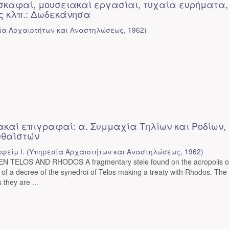
σκαφαί, μουσειακαί εργασίαι, τυχαία ευρήματα,
 κλπ.: Δωδεκάνησα
ία Αρχαιοτήτων και Αναστηλώσεως
,
1962
)
ακαί επιγραφαί: α. Συμμαχία Τηλίων και Ροδίων, 
υθαϊστών
φείμ Ι.
(
Υπηρεσία Αρχαιοτήτων και Αναστηλώσεως
,
1962
)
 TELOS AND RHODOS A fragmentary stele found on the acropolis of
 of a decree of the synedroi of Telos making a treaty with Rhodos. The
s they are ...