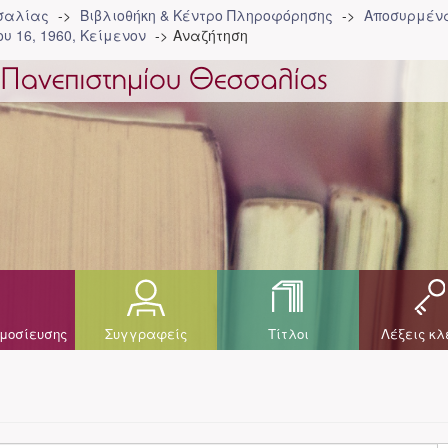
σσαλίας
Βιβλιοθήκη & Κέντρο Πληροφόρησης
Αποσυρμένα
υ 16, 1960, Κείμενον
Αναζήτηση
μοσίευσης
Συγγραφείς
Τίτλοι
Λέξεις κλ