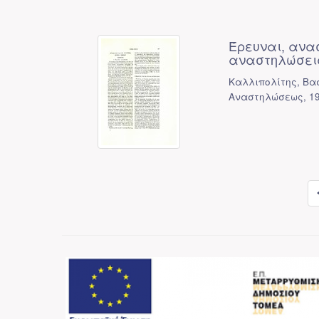
Έρευναι, ανα
αναστηλώσεις 
Καλλιπολίτης, Βασ
Αναστηλώσεως
,
1