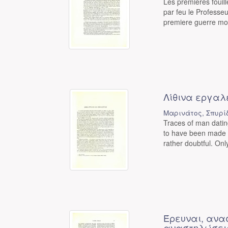
Les premieres fouil
par feu le Professe
premiere guerre mond
Λίθινα εργαλ
Μαρινάτος, Σπυρί
Traces of man datin
to have been made 
rather doubtful. Only
Έρευναι, ανα
αναστηλώσεις