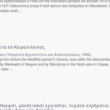
les systematiques a Pella ont ete executees pendant les annees 1914 
ur G.P. Oekonomos lorsqu’il etait ephore des Antiquites en Macedoine. 
iale avait ...
εία εκ Κεφαλληνίας
δων
(
Υπηρεσία Αρχαιοτήτων και Αναστηλώσεως
,
1962
)
g from before the Neolithic period in Greece, even after the discoverie
by Markowitz in Megara and by Stampfuss in the Seidi-cave in Copais,
 after ...
σκαφαί, μουσειακαί εργασίαι, τυχαία ευρήματα,
 κλπ.: Λακωνία-Αρκαδία