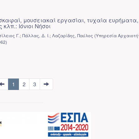
σκαφαί, μουσειακαί εργασίαι, τυχαία ευρήματα,
κλπ.: Ιόνιοι Νήσοι
ίλειος Γ.; Πάλλας, Δ. Ι.; Λαζαρίδης, Παύλος
(
Υπηρεσία Αρχαιοτή
962
)
1
2
3