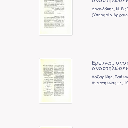
Δρανδάκης, Ν. Β.; 
(
Υπηρεσία Αρχαιο
Έρευναι, ανα
αναστηλώσεις
Λαζαρίδης, Παύλος
Αναστηλώσεως
,
1