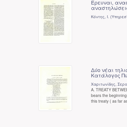
Έρευναι, ανα
αναστηλώσεις
Κόντης, Ι.
(
Υπηρεσ
Δύο νέαι τηλι
Κατάλογος Π
Χαριτωνίδης, Σερα
A. TREATY BETWEEN
bears the beginning
this treaty ( as far a