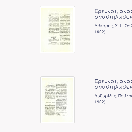
Έρευναι, ανα
αναστηλώσεις
Δάκαρης, Σ. Ι.; Ο
1962
)
Έρευναι, ανα
αναστηλώσεις
Λαζαρίδης, Παύλο
1962
)