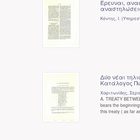
Έρευναι, ανα
αναστηλώσεις
Κόντης, Ι.
(
Υπηρεσ
Δύο νέαι τηλι
Κατάλογος Π
Χαριτωνίδης, Σερα
A. TREATY BETWEEN
bears the beginning
this treaty ( as far a