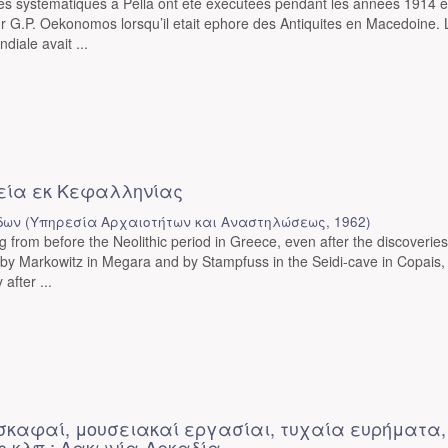
les systematiques a Pella ont ete executees pendant les annees 1914 
ur G.P. Oekonomos lorsqu’il etait ephore des Antiquites en Macedoine. 
iale avait ...
εία εκ Κεφαλληνίας
δων
(
Υπηρεσία Αρχαιοτήτων και Αναστηλώσεως
,
1962
)
g from before the Neolithic period in Greece, even after the discoverie
by Markowitz in Megara and by Stampfuss in the Seidi-cave in Copais,
 after ...
σκαφαί, μουσειακαί εργασίαι, τυχαία ευρήματα,
 κλπ.: Λακωνία-Αρκαδία