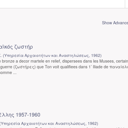
Show Advanced
αϊκός ζωστήρ
.
(
Υπηρεσία Αρχαιοτήτων και Αναστηλώσεως
,
1962
)
 bronze a decor martele en relief, dispersees dans les Musees, certai
 guerre (ζωστήρες) que Ton voit qualifiees dans 1’ Iliade de παναίολο
comme ...
λλης 1957-1960
(
Υπηρεσία Αρχαιοτήτων και Αναστηλώσεως
,
1962
)