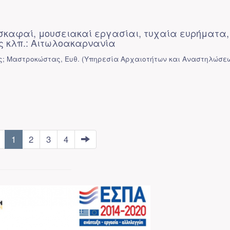
σκαφαί, μουσειακαί εργασίαι, τυχαία ευρήματα,
 κλπ.: Αιτωλοακαρνανία
ς; Μαστροκώστας, Ευθ.
(
Υπηρεσία Αρχαιοτήτων και Αναστηλώσε
1
2
3
4