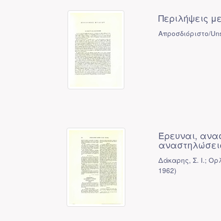
Περιλήψεις μ
Απροσδιόριστο/Uns
Έρευναι, ανα
αναστηλώσεις
Δάκαρης, Σ. Ι.; Ο
1962
)