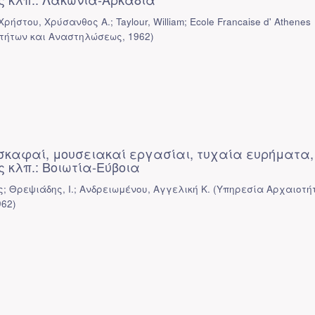
Χρήστου, Χρύσανθος Α.; Taylour, William; Ecole Francaise d' Athenes
τήτων και Αναστηλώσεως
,
1962
)
σκαφαί, μουσειακαί εργασίαι, τυχαία ευρήματα,
 κλπ.: Βοιωτία-Εύβοια
; Θρεψιάδης, Ι.; Ανδρειωμένου, Αγγελική Κ.
(
Υπηρεσία Αρχαιοτή
962
)