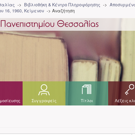
σσαλίας
Βιβλιοθήκη & Κέντρο Πληροφόρησης
Αποσυρμένα
υ 16, 1960, Κείμενον
Αναζήτηση
μοσίευσης
Συγγραφείς
Τίτλοι
Λέξεις κλ