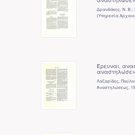
Δρανδάκης, Ν. Β.; 
(
Υπηρεσία Αρχαιο
Έρευναι, ανα
αναστηλώσεις
Λαζαρίδης, Παύλος
Αναστηλώσεως
,
1