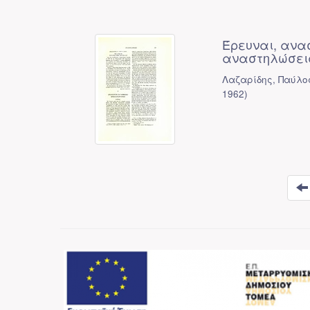
Έρευναι, ανα
αναστηλώσεις
Λαζαρίδης, Παύλο
1962
)