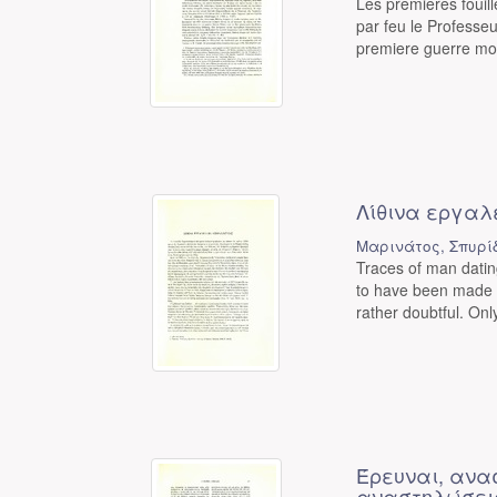
Les premieres fouil
par feu le Professe
premiere guerre mond
Λίθινα εργαλ
Μαρινάτος, Σπυρί
Traces of man datin
to have been made 
rather doubtful. Only
Έρευναι, ανα
αναστηλώσεις