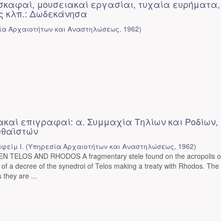
σκαφαί, μουσειακαί εργασίαι, τυχαία ευρήματα,
 κλπ.: Δωδεκάνησα
ία Αρχαιοτήτων και Αναστηλώσεως
,
1962
)
ακαί επιγραφαί: α. Συμμαχία Τηλίων και Ροδίων, 
υθαϊστών
φείμ Ι.
(
Υπηρεσία Αρχαιοτήτων και Αναστηλώσεως
,
1962
)
 TELOS AND RHODOS A fragmentary stele found on the acropolis of
 of a decree of the synedroi of Telos making a treaty with Rhodos. The
s they are ...