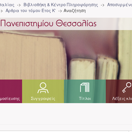
σσαλίας
Βιβλιοθήκη & Κέντρο Πληροφόρησης
Αποσυρμένα
Άρθρα του τόμου Έτος Κ'
Αναζήτηση
μοσίευσης
Συγγραφείς
Τίτλοι
Λέξεις κλ