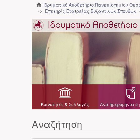
Ιδρυματικό Αποθετήριο Πανεπιστημίου Θε
Επετηρίς Εταιρείας Βυζαντινών Σπουδών
Κοινότητες & Συλλογές
Ανά ημερομηνία δη
Αναζήτηση