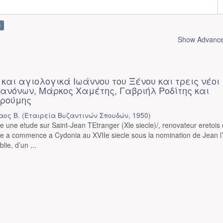
×
Show Advanced
αι αγιολογικά Ιωάννου του Ξένου και τρεις νέοι
ανόνων, Μάρκος Χαμέτης, Γαβριήλ Ροδίτης και
υρούμης
αος Β.
(
Εταιρεία Βυζαντινών Σπουδών
,
1950
)
ie une etude sur Saint-Jean TEtranger (Xle siecle)/, renovateur eretois
lte a commence a Cydonia au XVIIe siecle sous la nomination de Jean l
lie, d’un ...