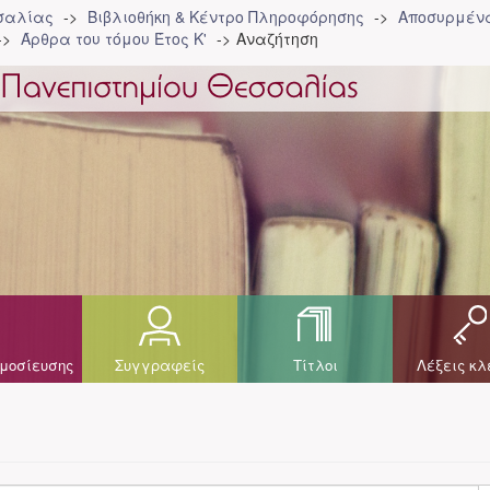
σσαλίας
Βιβλιοθήκη & Κέντρο Πληροφόρησης
Αποσυρμένα
Άρθρα του τόμου Έτος Κ'
Αναζήτηση
μοσίευσης
Συγγραφείς
Τίτλοι
Λέξεις κλ