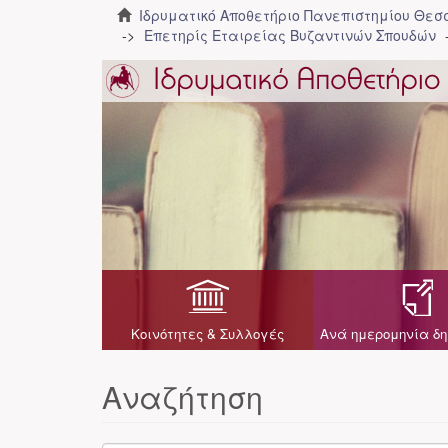
Ιδρυματικό Αποθετήριο Πανεπιστημίου Θε
Επετηρίς Εταιρείας Βυζαντινών Σπουδών
Κοινότητες & Συλλογές
Ανά ημερομηνία δη
Αναζήτηση