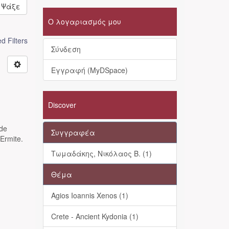
Ψάξε
Ο λογαριασμός μου
 Filters
Σύνδεση
Εγγραφή (MyDSpace)
Discover
 de
Συγγραφέα
’Ermite.
Τωμαδάκης, Νικόλαος Β. (1)
Θέμα
Agios Ioannis Xenos (1)
Crete - Ancient Kydonia (1)