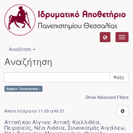
Toggl
navig
Αναζήτηση
Αναζήτηση
Ψάξε
Subject: Excavations ×
Show Advanced Filters
Αποτελέσματα 11-20 από 21
Αττική και Αίγινα: Αττική: Καλλιθέα,
Πειραιεύς, Νέα Λιόσια, Συνοικισμός Αιγάλεω,