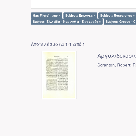
Has File(s): true ×
Subject: Έρευνες ×
Subject: Researches ×
Subject: Ελλάδα - Κορινθία - Κεγχρεές ×
Subject: Greece - C
Αποτελέσματα 1-1 από 1
Αργολιδοκορινθ
Scranton, Robert; 