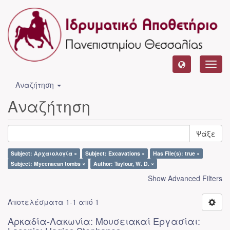
Toggl
navig
Αναζήτηση
Αναζήτηση
Ψάξε
Subject: Αρχαιολογία ×
Subject: Excavations ×
Has File(s): true ×
Subject: Mycenaean tombs ×
Author: Taylour, W. D. ×
Show Advanced Filters
Αποτελέσματα 1-1 από 1
Αρκαδία-Λακωνία: Μουσειακαί Εργασίαι: