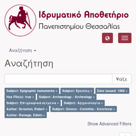
Toggl
navig
Αναζήτηση
Αναζήτηση
Ψάξε
Subject: Epigraphic monuments ×
Subject: Έρευνες ×
Date issued: 1966 ×
Has File(s): true ×
Subject: Archaeology - Archeology ×
Subject: Επιγραφικά κείμενα ×
Subject: Αρχαιολογία ×
Author: Scranton, Robert ×
Subject: Greece - Corinthia - Kenchreai ×
Author: Ramage, Edwin ×
Show Advanced Filters