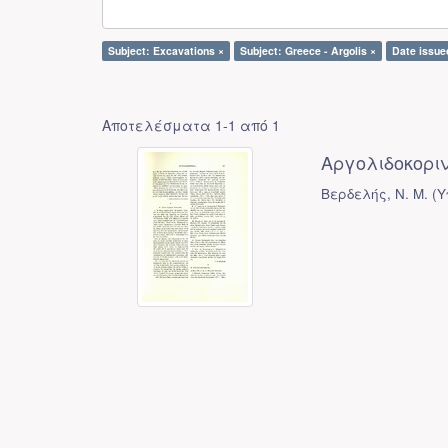
Subject: Excavations ×
Subject: Greece - Argolis ×
Date issue
Αποτελέσματα 1-1 από 1
Αργολιδοκορι
Βερδελής, Ν. Μ.
(
Υ