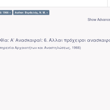
d: 1966 ×
Author: Βερδελής, Ν. Μ. ×
Show Advanced
νθία: Α’ Ανασκαφαί: 6. Άλλαι πρόχειροι ανασκαφ
πηρεσία Αρχαιοτήτων και Αναστηλώσεως
,
1966
)