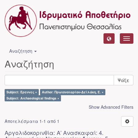
Toggl
navig
Αναζήτηση
Αναζήτηση
Ψάξε
Subject: Έρευνες ×
Author: Πρωτονοταρίου-Δεϊλάκη, Ε. ×
Subject: Archaeological findings ×
Show Advanced Filters
Αποτελέσματα 1-1 από 1
Αργολιδοκορινθία: Α’ Ανασκαφαί: 4.