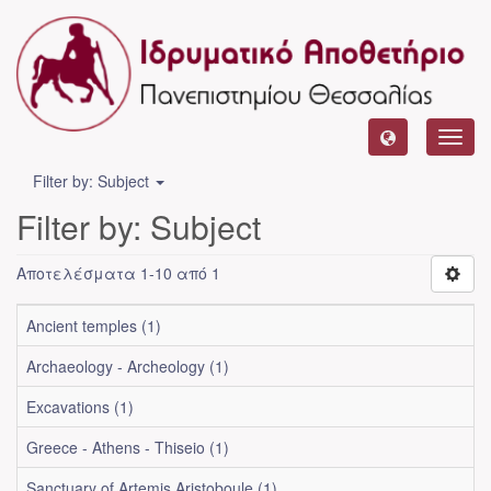
Toggl
navig
Filter by: Subject
Filter by: Subject
Αποτελέσματα 1-10 από 1
Ancient temples (1)
Archaeology - Archeology (1)
Excavations (1)
Greece - Athens - Thiseio (1)
Sanctuary of Artemis Aristoboule (1)