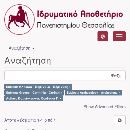
Toggl
navig
Αναζήτηση
Αναζήτηση
Ψάξε
Subject: Ελλάδα - Κορινθία - Κόρινθος ×
Subject: Greece - Corinthia - Corinth ×
Subject: Archaeology - Archeology ×
Author: Καράγιωργα, Θεοδώρα Γ. ×
Show Advanced Filters
Αποτελέσματα 1-1 από 1