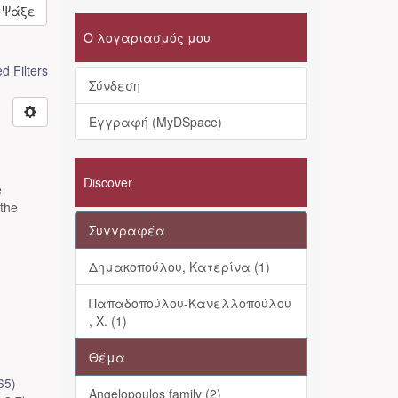
Ψάξε
Ο λογαριασμός μου
 Filters
Σύνδεση
Εγγραφή (MyDSpace)
Discover
e
 the
Συγγραφέα
Δημακοπούλου, Κατερίνα (1)
Παπαδοπούλου-Κανελλοπούλου
, Χ. (1)
Θέμα
65
)
Angelopoulos family (2)