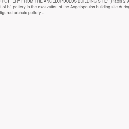
POTTERY FROM THE ANGELOPOULOS BUILDING SITE* (Plates 2 9-
 of bf. pottery in the excavation of the Angelopoulos building site durin
figured archaic pottery ...