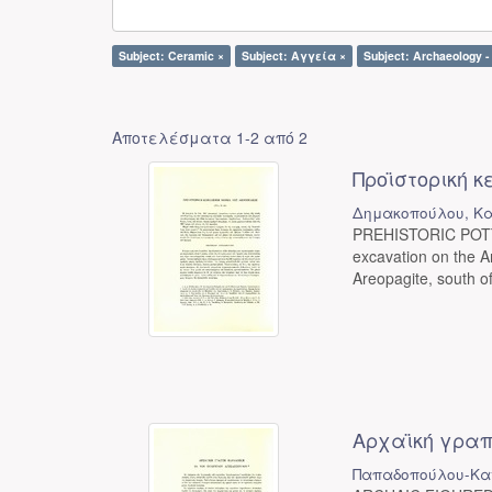
Subject: Ceramic ×
Subject: Αγγεία ×
Subject: Archaeology -
Αποτελέσματα 1-2 από 2
Προϊστορική κ
Δημακοπούλου, Κ
PREHISTORIC POTT
excavation on the A
Areopagite, south of 
Αρχαϊκή γραπ
Παπαδοπούλου-Καν