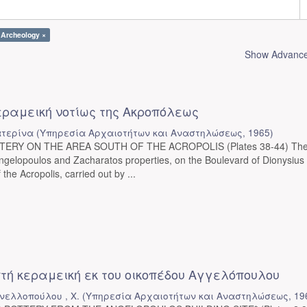
 Archeology ×
Show Advanced
εραμεική νοτίως της Ακροπόλεως
ατερίνα
(
Υπηρεσία Αρχαιοτήτων και Αναστηλώσεως
,
1965
)
ERY ON THE AREA SOUTH OF THE ACROPOLIS (Plates 38-44) Th
ngelopoulos and Zacharatos properties, on the Boulevard of Dionysius
the Acropolis, carried out by ...
τή κεραμεική εκ του οικοπέδου Αγγελόπουλου
ελλοπούλου , Χ.
(
Υπηρεσία Αρχαιοτήτων και Αναστηλώσεως
,
19