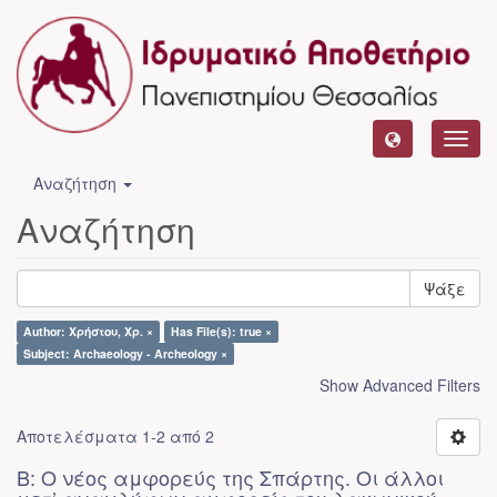
Toggl
navig
Αναζήτηση
Αναζήτηση
Ψάξε
Author: Χρήστου, Χρ. ×
Has File(s): true ×
Subject: Archaeology - Archeology ×
Show Advanced Filters
Αποτελέσματα 1-2 από 2
Β: Ο νέος αμφορεύς της Σπάρτης. Οι άλλοι