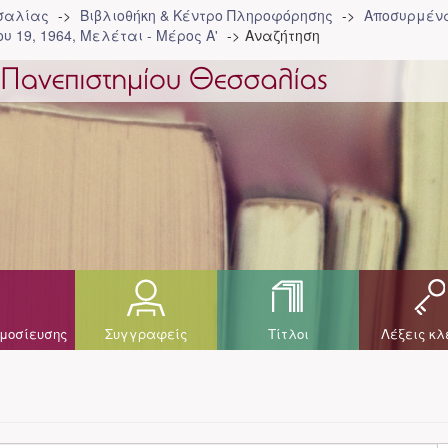
σσαλίας
Βιβλιοθήκη & Κέντρο Πληροφόρησης
Αποσυρμένα
υ 19, 1964, Μελέται - Μέρος Α'
Αναζήτηση
μοσίευσης
Συγγραφείς
Τίτλοι
Λέξεις κλ