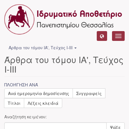
Toggl
navig
Άρθρα του τόμου ΙΑ', Τεύχος Ι-ΙΙΙ
Άρθρα του τόμου ΙΑ', Τεύχος
Ι-ΙΙΙ
ΠΛΟΉΓΗΣΗ ΑΝΆ
Ανά ημερομηνία δημοσίευσης
Συγγραφείς
Τίτλοι
Λέξεις κλειδιά
Αναζήτηση κειμένου:
Ψάξε