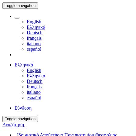
Toggle navigation
English
Ελληνικά
Deutsch
français
italiano
español
Ελληνικά
English
Ελληνικά
Deutsch
français
italiano
español
Σύνδεση
Toggle navigation
Αναζήτηση
Ιδρυματικό Αποθετήριο Πανεπιστημίου Θεσσαλίας