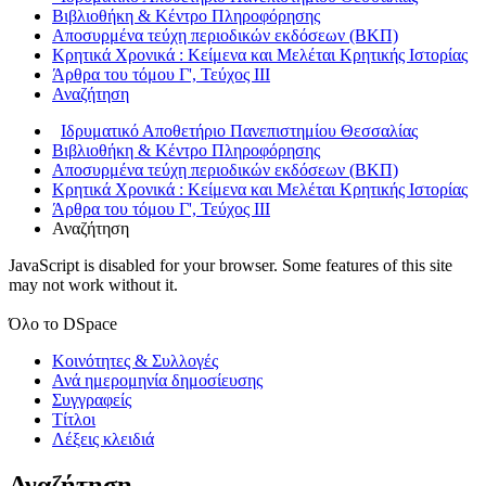
Βιβλιοθήκη & Κέντρο Πληροφόρησης
Αποσυρμένα τεύχη περιοδικών εκδόσεων (ΒΚΠ)
Κρητικά Χρονικά : Κείμενα και Μελέται Κρητικής Ιστορίας
Άρθρα του τόμου Γ', Τεύχος ΙΙΙ
Αναζήτηση
Ιδρυματικό Αποθετήριο Πανεπιστημίου Θεσσαλίας
Βιβλιοθήκη & Κέντρο Πληροφόρησης
Αποσυρμένα τεύχη περιοδικών εκδόσεων (ΒΚΠ)
Κρητικά Χρονικά : Κείμενα και Μελέται Κρητικής Ιστορίας
Άρθρα του τόμου Γ', Τεύχος ΙΙΙ
Αναζήτηση
JavaScript is disabled for your browser. Some features of this site
may not work without it.
Όλο το DSpace
Κοινότητες & Συλλογές
Ανά ημερομηνία δημοσίευσης
Συγγραφείς
Τίτλοι
Λέξεις κλειδιά
Αναζήτηση