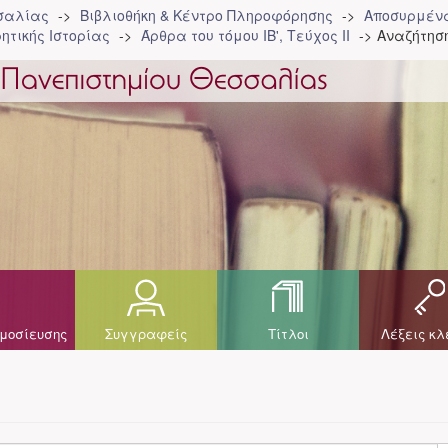
σσαλίας
Βιβλιοθήκη & Κέντρο Πληροφόρησης
Αποσυρμένα
ητικής Ιστορίας
Άρθρα του τόμου ΙΒ', Τεύχος ΙΙ
Αναζήτησ
μοσίευσης
Συγγραφείς
Τίτλοι
Λέξεις κλ