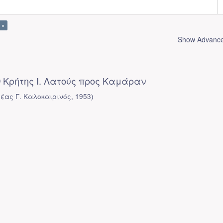
 ×
Show Advanced
 Κρήτης Ι. Λατούς προς Καμάραν
έας Γ. Καλοκαιρινός
,
1953
)