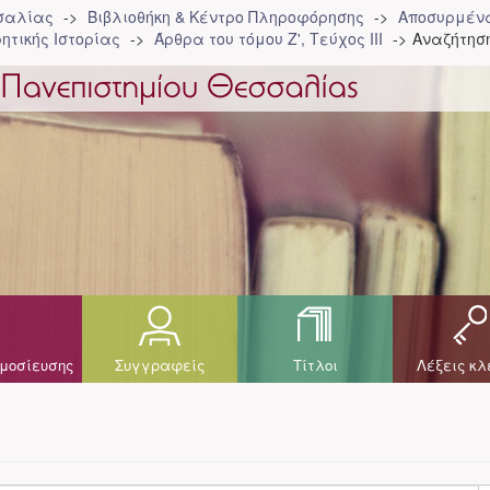
σσαλίας
Βιβλιοθήκη & Κέντρο Πληροφόρησης
Αποσυρμένα
ητικής Ιστορίας
Άρθρα του τόμου Ζ', Τεύχος ΙΙΙ
Αναζήτησ
μοσίευσης
Συγγραφείς
Τίτλοι
Λέξεις κλ