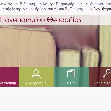
σσαλίας
Βιβλιοθήκη & Κέντρο Πληροφόρησης
Αποσυρμένα
ητικής Ιστορίας
Άρθρα του τόμου Ζ', Τεύχος ΙΙΙ
Αναζήτησ
μοσίευσης
Συγγραφείς
Τίτλοι
Λέξεις κλ