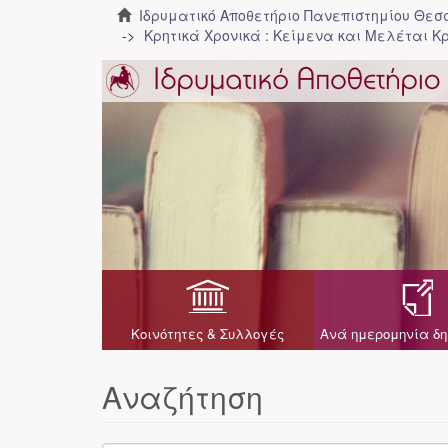
Ιδρυματικό Αποθετήριο Πανεπιστημίου Θε
Κρητικά Χρονικά : Κείμενα και Μελέται Κρ
Κοινότητες & Συλλογές
Ανά ημερομηνία δη
Αναζήτηση