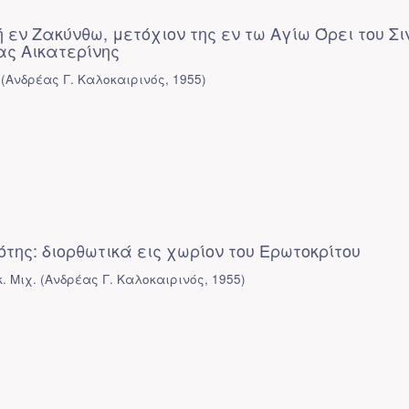
 εν Ζακύνθω, μετόχιον της εν τω Αγίω Όρει του Σ
ας Αικατερίνης
(
Ανδρέας Γ. Καλοκαιρινός
,
1955
)
της: διορθωτικά εις χωρίον του Ερωτοκρίτου
. Μιχ.
(
Ανδρέας Γ. Καλοκαιρινός
,
1955
)