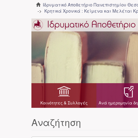
Ιδρυματικό Αποθετήριο Πανεπιστημίου Θε
Κρητικά Χρονικά : Κείμενα και Μελέται Κρ
Κοινότητες & Συλλογές
Ανά ημερομηνία δη
Αναζήτηση