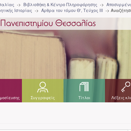
σσαλίας
Βιβλιοθήκη & Κέντρο Πληροφόρησης
Αποσυρμένα
ητικής Ιστορίας
Άρθρα του τόμου Θ', Τεύχος ΙΙΙ
Αναζήτησ
μοσίευσης
Συγγραφείς
Τίτλοι
Λέξεις κλ