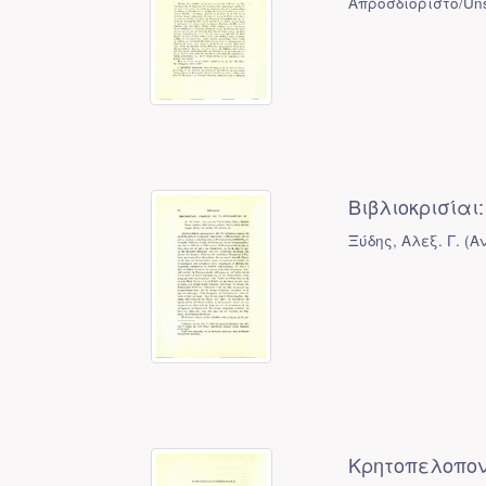
Απροσδιόριστο/Uns
Βιβλιοκρισίαι:
Ξύδης, Αλεξ. Γ.
(
Α
Κρητοπελοπο