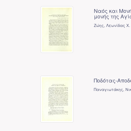
Ναός και Μονή
μονής της Αγί
Ζώης, Λεωνίδας Χ.
Ποδότας-Αποδό
Παναγιωτάκης, Νικ