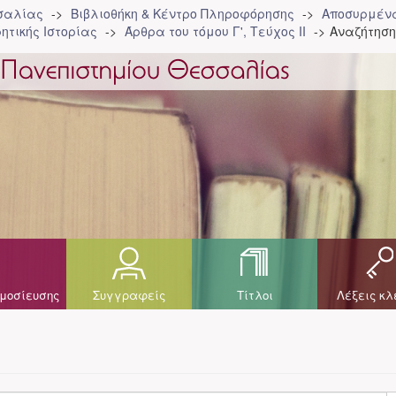
σσαλίας
Βιβλιοθήκη & Κέντρο Πληροφόρησης
Αποσυρμένα
ητικής Ιστορίας
Άρθρα του τόμου Γ', Τεύχος ΙΙ
Αναζήτηση
μοσίευσης
Συγγραφείς
Τίτλοι
Λέξεις κλ