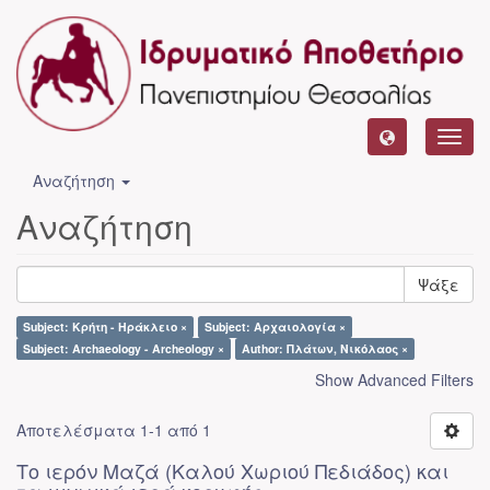
Toggl
navig
Αναζήτηση
Αναζήτηση
Ψάξε
Subject: Κρήτη - Ηράκλειο ×
Subject: Αρχαιολογία ×
Subject: Archaeology - Archeology ×
Author: Πλάτων, Νικόλαος ×
Show Advanced Filters
Αποτελέσματα 1-1 από 1
Το ιερόν Μαζά (Καλού Χωριού Πεδιάδος) και