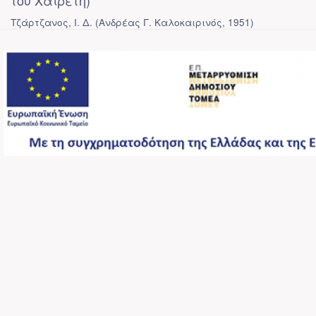
του Χαιρέτη)
Τζάρτζανος, Ι. Δ.
(
Ανδρέας Γ. Καλοκαιρινός
,
1951
)