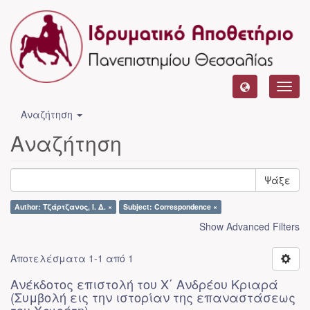
Toggl
navig
Αναζήτηση
Αναζήτηση
Ψάξε
Author: Τζάρτζανος, Ι. Δ. ×
Subject: Correspondence ×
Show Advanced Filters
Αποτελέσματα 1-1 από 1
Ανέκδοτος επιστολή του Χ΄ Ανδρέου Κριαρά
(Συμβολή εις την ιστορίαν της επαναστάσεως