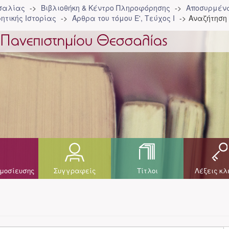
σσαλίας
Βιβλιοθήκη & Κέντρο Πληροφόρησης
Αποσυρμένα
ητικής Ιστορίας
Άρθρα του τόμου Ε', Τεύχος Ι
Αναζήτηση
μοσίευσης
Συγγραφείς
Τίτλοι
Λέξεις κλ