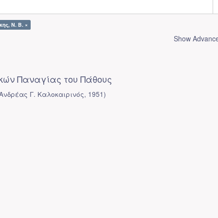
ης, Ν. Β. ×
Show Advanced
ικών Παναγίας του Πάθους
Ανδρέας Γ. Καλοκαιρινός
,
1951
)