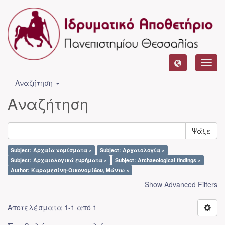
Toggl
navig
Αναζήτηση
Αναζήτηση
Ψάξε
Subject: Αρχαία νομίσματα ×
Subject: Αρχαιολογία ×
Subject: Αρχαιολογικά ευρήματα ×
Subject: Archaeological findings ×
Author: Καραμεσίνη-Οικονομίδου, Μάντω ×
Show Advanced Filters
Αποτελέσματα 1-1 από 1