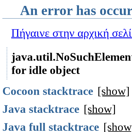
An error has occu
Πήγαινε στην αρχική σελ
java.util.NoSuchElemen
for idle object
Cocoon stacktrace
[show]
Java stacktrace
[show]
Java full stacktrace
[show