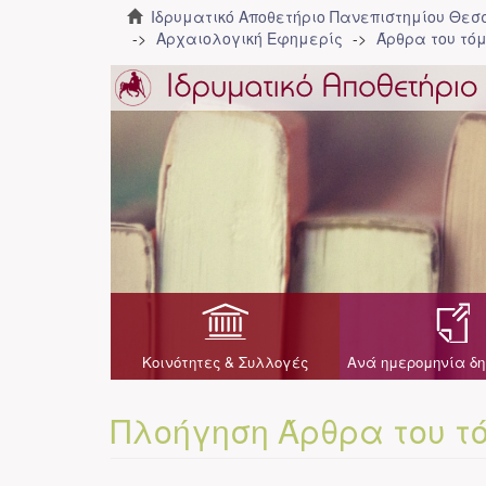
Ιδρυματικό Αποθετήριο Πανεπιστημίου Θε
Αρχαιολογική Εφημερίς
Άρθρα του τόμ
Κοινότητες & Συλλογές
Ανά ημερομηνία δη
Πλοήγηση Άρθρα του τ