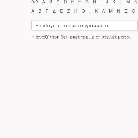
0-9
A
B
C
D
E
F
G
H
I
J
K
L
M
N
Α
Β
Γ
Δ
Ε
Ζ
Η
Θ
Ι
Κ
Λ
Μ
Ν
Ξ
Ο
Η αναζήτηση δεν επέστρεψε αποτελέσματα.