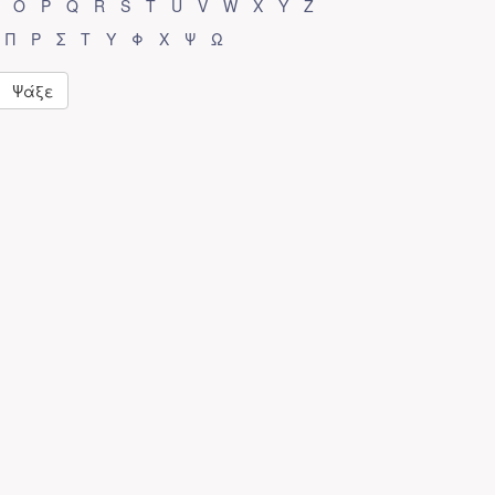
O
P
Q
R
S
T
U
V
W
X
Y
Z
Π
Ρ
Σ
Τ
Υ
Φ
Χ
Ψ
Ω
Ψάξε