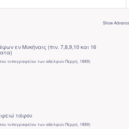
Show Advanced
ων εν Μυκήναις (πιν. 7,8,9,10 και 16
ατα)
 του τυπογραφείου των αδελφών Περρή
,
1889
)
Βαφειώ τάφου
 του τυπογραφείου των αδελφών Περρή
,
1889
)