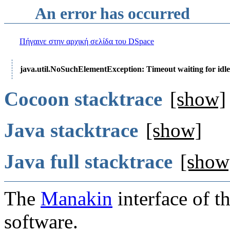
An error has occurred
Πήγαινε στην αρχική σελίδα του DSpace
java.util.NoSuchElementException: Timeout waiting for idle
Cocoon stacktrace
[show]
Java stacktrace
[show]
Java full stacktrace
[show
The
Manakin
interface of t
software.