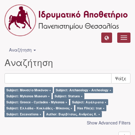
Toggl
navig
Αναζήτηση
Αναζήτηση
Ψάξε
Subject: Μουσείο Μυκόνου ×
Subject: Archaeology - Archeology ×
Subject: Mykonos Museum ×
Subject: Statues ×
Subject: Greece - Cyclades - Mykonos ×
Subject: Αγάλματα ×
Subject: Ελλάδα - Κυκλάδες - Μύκονος ×
Has File(s): true ×
Subject: Excavations ×
Author: Βαρβίτσας, Ανδρέας Κ. ×
Show Advanced Filters